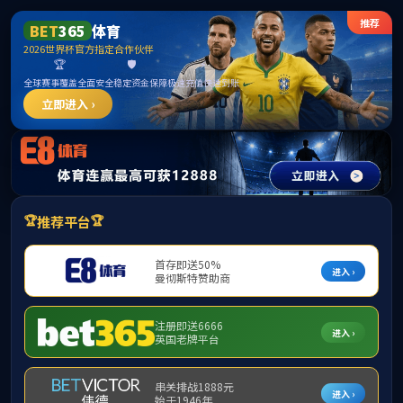
******
中国·必威(bw·西汉姆联)有限公司-Official
website
提示：访问地址无效，1349/http:/279找不到对应的栏目！
首页
关闭此页