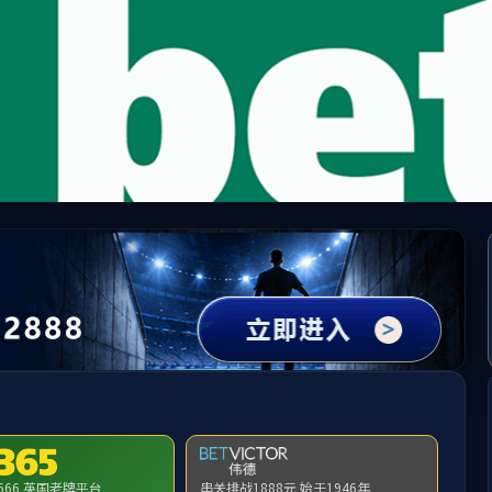
中国·必威(bw·西汉姆联)有限公司-Official websit
提示：访问地址无效，1349/http:/xsdj找不到对应的栏目！
首页
关闭此页