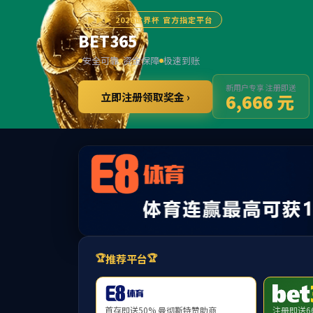
******