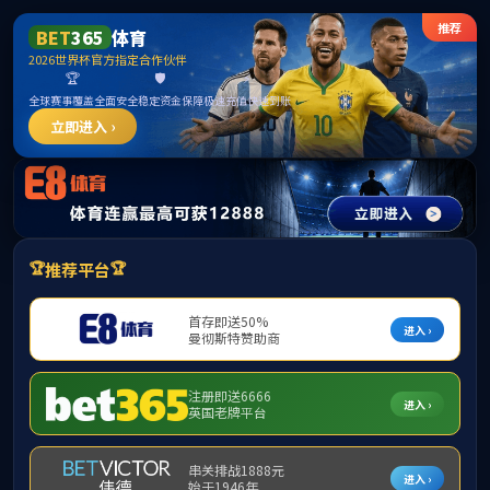
******
中国·必威(bw·西汉姆联)有限公司-Official
website
提示：访问地址无效，1349/http:/yyjjx找不到对应的栏目！
首页
关闭此页