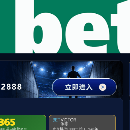
中国·必威(bw·西汉姆联)有限公司-Official websit
提示：访问地址无效，276/http:/284找不到对应的栏目！
首页
关闭此页