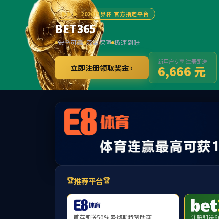
******