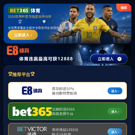
******
中国·必威(bw·西汉姆联)有限公司-Official
website
提示：访问地址无效，276/http:/287找不到对应的栏目！
首页
关闭此页