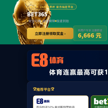
******