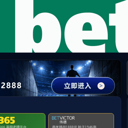
中国·必威(bw·西汉姆联)有限公司-Official websit
提示：访问地址无效，276/http:/289找不到对应的栏目！
首页
关闭此页