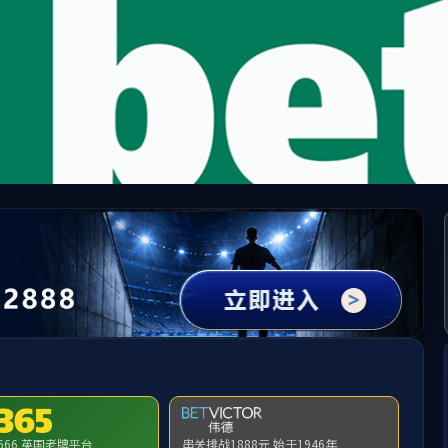
中国·必威(bw·西汉姆联)有限公司-Official websit
提示：访问地址无效，279/http:/295找不到对应的栏目！
首页
关闭此页