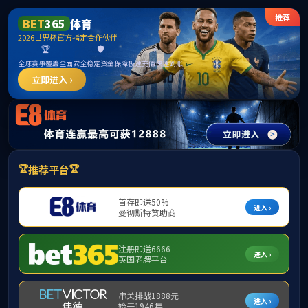
******
中国·必威(bw·西汉姆联)有限公司-Official
website
提示：访问地址无效，279/http:/296找不到对应的栏目！
首页
关闭此页