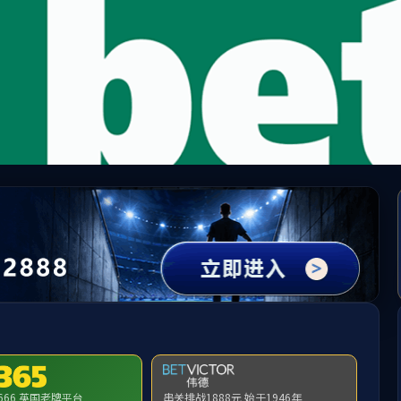
中国·必威(bw·西汉姆联)有限公司-Official websit
提示：访问地址无效，279/http:/twgz找不到对应的栏目！
首页
关闭此页