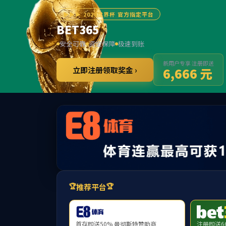
******