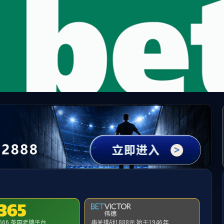
中国·必威(bw·西汉姆联)有限公司-Official websit
提示：访问地址无效，286/http:/1349找不到对应的栏目！
首页
关闭此页