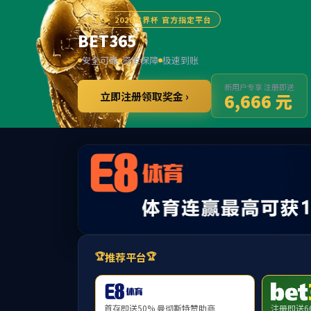
******