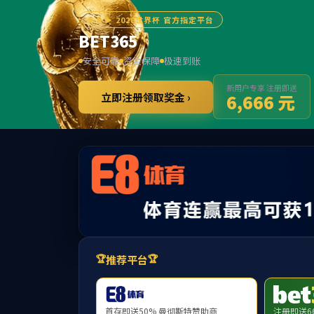
******