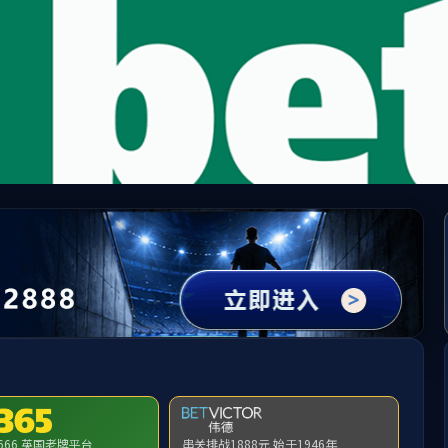
中国·必威(bw·西汉姆联)有限公司-Official websit
提示：访问地址无效，286/http:/277找不到对应的栏目！
首页
关闭此页