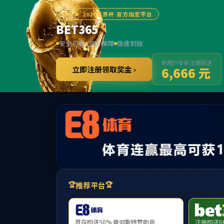
******