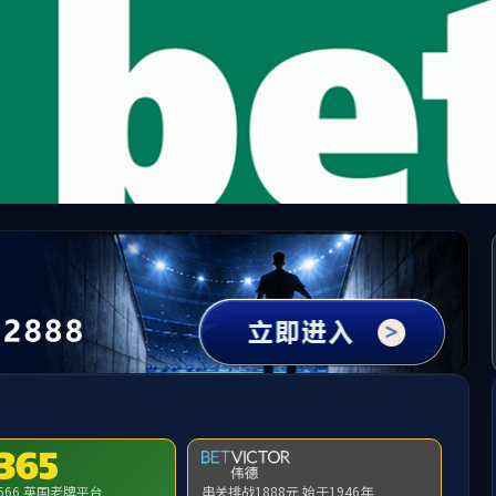
中国·必威(bw·西汉姆联)有限公司-Official websit
提示：访问地址无效，286/http:/314找不到对应的栏目！
首页
关闭此页