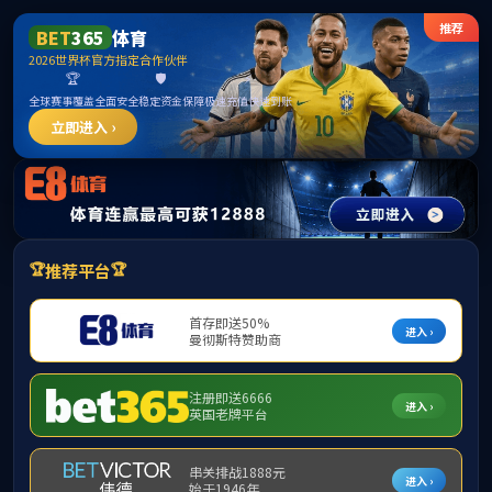
******
中国·必威(bw·西汉姆联)有限公司-Official
website
提示：访问地址无效，286/http:/twgz找不到对应的栏目！
首页
关闭此页