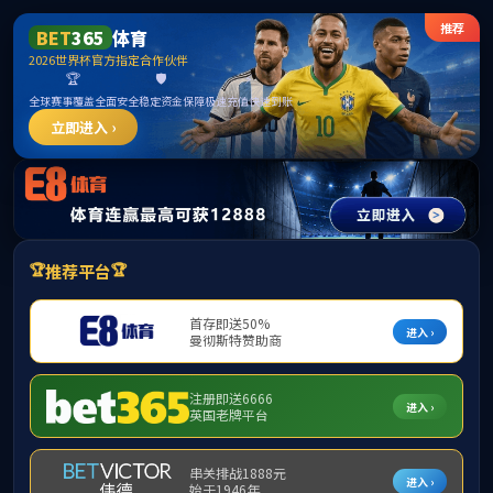
******
中国·必威(bw·西汉姆联)有限公司-Official
website
提示：访问地址无效，287/http:/275找不到对应的栏目！
首页
关闭此页