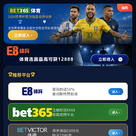
******
中国·必威(bw·西汉姆联)有限公司-Official
website
提示：访问地址无效，287/http:/286找不到对应的栏目！
首页
关闭此页