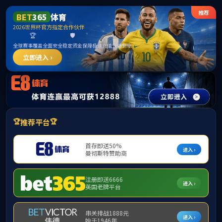
******
中国·必威(bw·西汉姆联)有限公司-Official
website
提示：访问地址无效，289/http:/275找不到对应的栏目！
首页
关闭此页