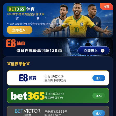
******
中国·必威(bw·西汉姆联)有限公司-Official
website
提示：访问地址无效，289/http:/287找不到对应的栏目！
首页
关闭此页