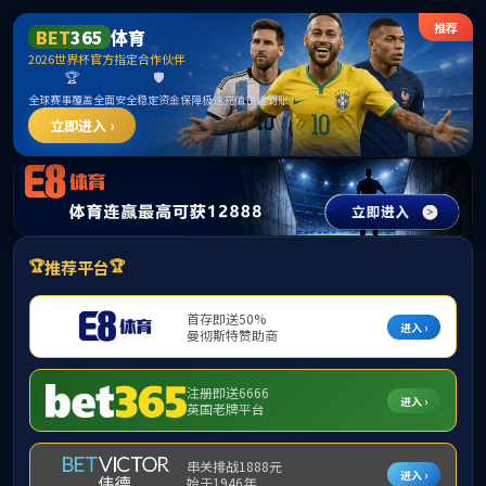
******
中国·必威(bw·西汉姆联)有限公司-Official
website
提示：访问地址无效，289/http:/297找不到对应的栏目！
首页
关闭此页