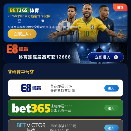
******
中国·必威(bw·西汉姆联)有限公司-Official
website
提示：访问地址无效，289/http:/298找不到对应的栏目！
首页
关闭此页