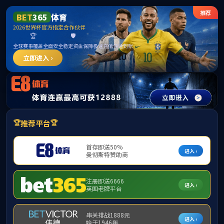
******
中国·必威(bw·西汉姆联)有限公司-Official
website
提示：访问地址无效，289/http:/314找不到对应的栏目！
首页
关闭此页