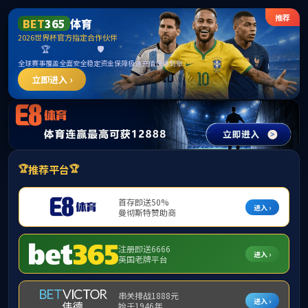
******
中国·必威(bw·西汉姆联)有限公司-Official
website
提示：访问地址无效，291/http:/289找不到对应的栏目！
首页
关闭此页