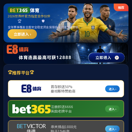
******
中国·必威(bw·西汉姆联)有限公司-Official
website
提示：访问地址无效，291/http:/twgz找不到对应的栏目！
首页
关闭此页