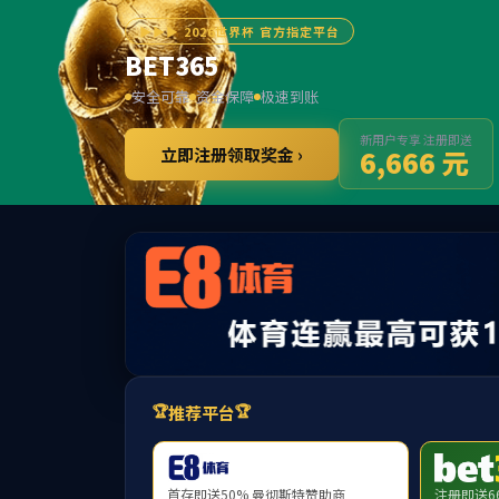
******