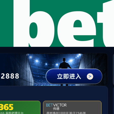
中国·必威(bw·西汉姆联)有限公司-Official websit
提示：访问地址无效，291/http:/yjszs找不到对应的栏目！
首页
关闭此页