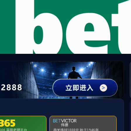
中国·必威(bw·西汉姆联)有限公司-Official websit
提示：访问地址无效，292/http:/291找不到对应的栏目！
首页
关闭此页