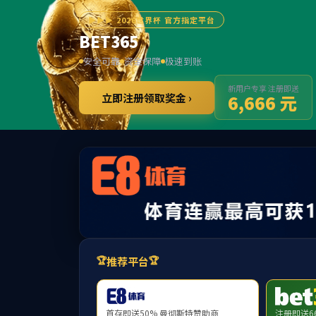
******