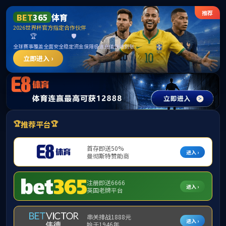
******
中国·必威(bw·西汉姆联)有限公司-Official
website
提示：访问地址无效，292/http:/297找不到对应的栏目！
首页
关闭此页