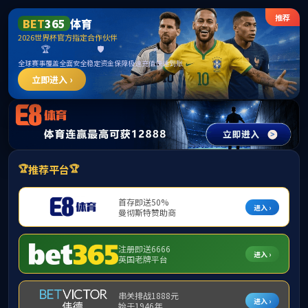
******
中国·必威(bw·西汉姆联)有限公司-Official
website
提示：访问地址无效，294/http:/ljyld找不到对应的栏目！
首页
关闭此页