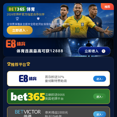
******
中国·必威(bw·西汉姆联)有限公司-Official
website
提示：访问地址无效，300/http:/289找不到对应的栏目！
首页
关闭此页