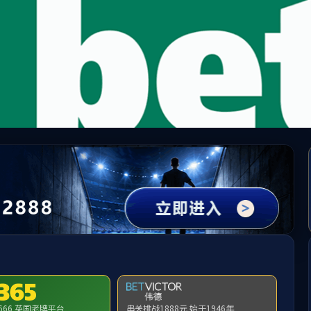
中国·必威(bw·西汉姆联)有限公司-Official websit
提示：访问地址无效，300/http:/xzfc找不到对应的栏目！
首页
关闭此页