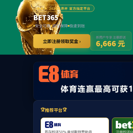
******