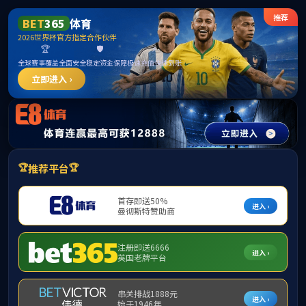
******
中国·必威(bw·西汉姆联)有限公司-Official
website
提示：访问地址无效，320/http:/289找不到对应的栏目！
首页
关闭此页