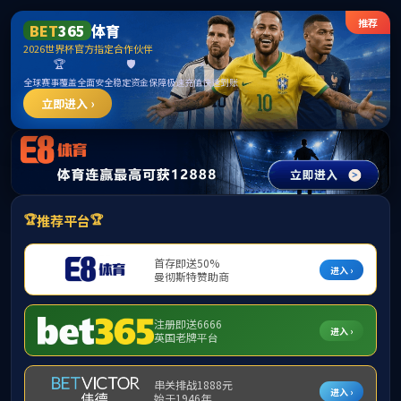
******
中国·必威(bw·西汉姆联)有限公司-Official
website
提示：访问地址无效，320/http:/293找不到对应的栏目！
首页
关闭此页