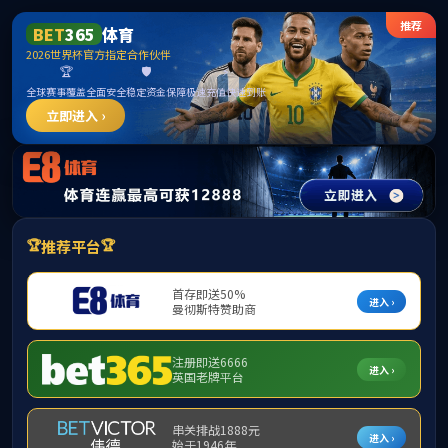
******
中国·必威(bw·西汉姆联)有限公司-Official
website
提示：访问地址无效，320/http:/296找不到对应的栏目！
首页
关闭此页