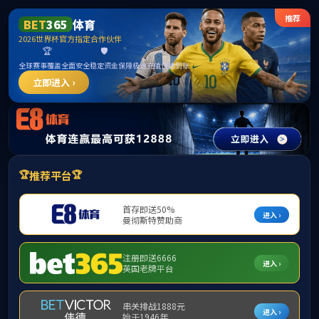
******
中国·必威(bw·西汉姆联)有限公司-Official
website
提示：访问地址无效，320/http:/bkzs找不到对应的栏目！
首页
关闭此页