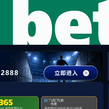
中国·必威(bw·西汉姆联)有限公司-Official websit
提示：访问地址无效，320/http:/jjgz找不到对应的栏目！
首页
关闭此页