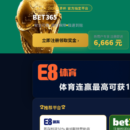
******