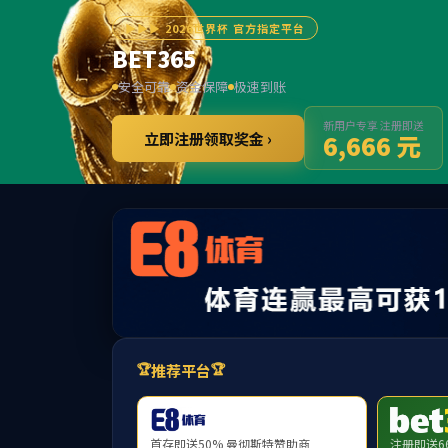
******