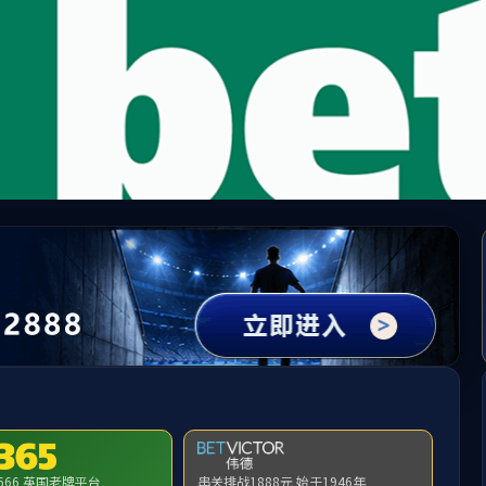
中国·必威(bw·西汉姆联)有限公司-Official websit
提示：访问地址无效，321/http:/287找不到对应的栏目！
首页
关闭此页