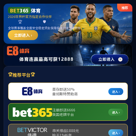
******
中国·必威(bw·西汉姆联)有限公司-Official
website
提示：访问地址无效，321/http:/294找不到对应的栏目！
首页
关闭此页