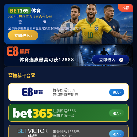
******
中国·必威(bw·西汉姆联)有限公司-Official
website
提示：访问地址无效，321/http:/296找不到对应的栏目！
首页
关闭此页