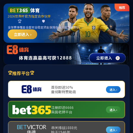
******
中国·必威(bw·西汉姆联)
有限公司-Official website
发展经济科
学
服务地方
经济
培养应用型
人才