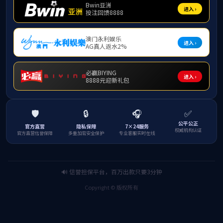
2077-0472
，
近三年影响因子为
3.6)
发表
题为
Abatement Effects of Agricultural
Non-Point Pollution from Land System
Reforms: A Case Study of the Farmland
‘Three Rights Separation’ Reform in
China”
的
研究论文。于代松教授为论文
的第一作者，
2022
级硕士研究生
海啸
为
第二作者，西华大学为论文的第一完成
单位。
该文探讨了我国农地“三权分置”改
革对农业面源污染的减排效应，使用了
中国
30
个省份的面板数据，并采用了多
种计量经济学方法，包括倾向得分匹
配
-
双重差分法、调节效应模型来研