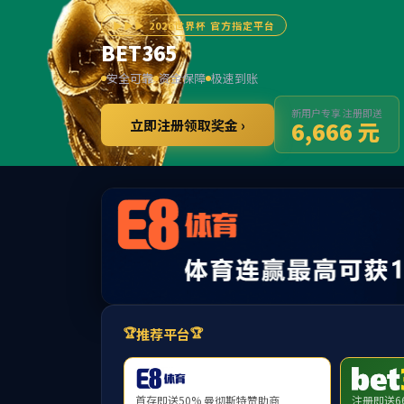
******