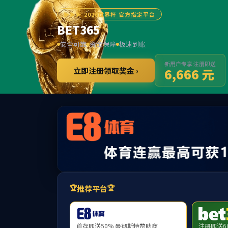
******