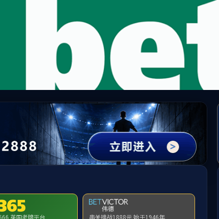
中国·必威(bw·西汉姆联)有限公司-Official websit
提示：访问地址无效，75/c9/c300a226761/http:/284找不到对应的栏目
首页
关闭此页