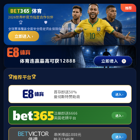
******
中国·必威(bw·西汉姆联)有限公司-Official
website
提示：访问地址无效，75/c9/c300a226761/http:/293找不到对应的栏
目！
首页
关闭此页