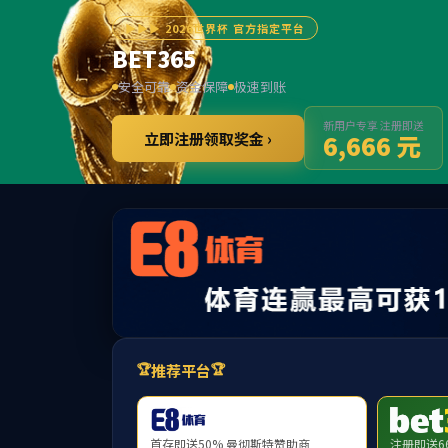
******