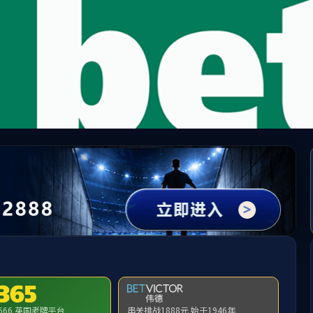
中国·必威(bw·西汉姆联)有限公司-Official websit
提示：访问地址无效，84/81/c300a230529/http:/1349找不到对应的栏目
首页
关闭此页