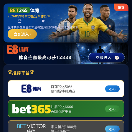
******
中国·必威(bw·西汉姆联)有限公司-Official
website
提示：访问地址无效，84/81/c300a230529/http:/297找不到对应的栏
目！
首页
关闭此页