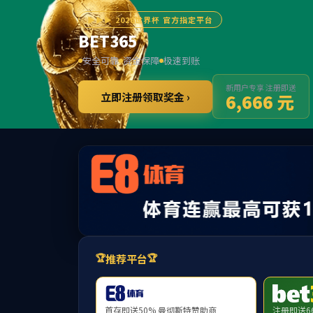
******