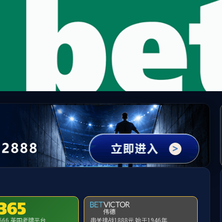
中国·必威(bw·西汉姆联)有限公司-Official websit
提示：访问地址无效，84/81/c300a230529/http:/313找不到对应的栏目
首页
关闭此页