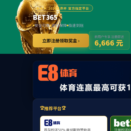
******