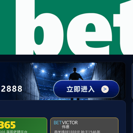
中国·必威(bw·西汉姆联)有限公司-Official websit
提示：访问地址无效，90/1d/c300a233501/http:/1349找不到对应的栏目
首页
关闭此页