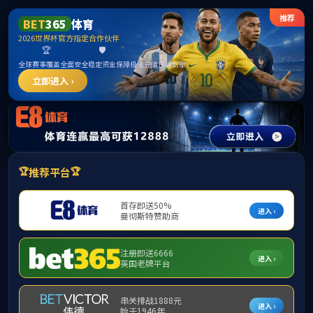
******
中国·必威(bw·西汉姆联)有限公司-Official
website
提示：访问地址无效，90/1d/c300a233501/http:/289找不到对应的栏
目！
首页
关闭此页