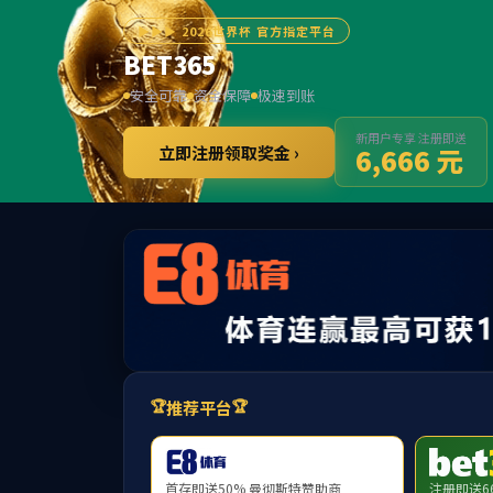
******