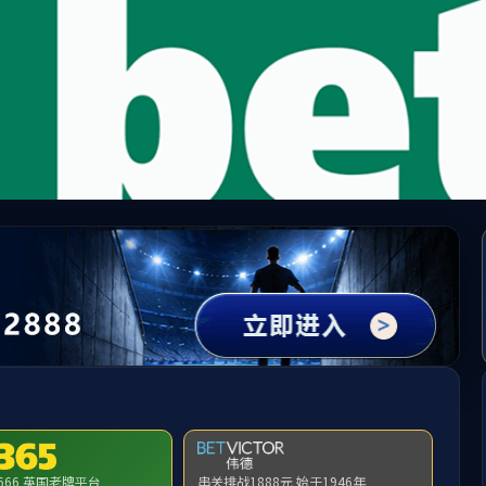
中国·必威(bw·西汉姆联)有限公司-Official websit
提示：访问地址无效，90/1d/c300a233501/http:/yjszs找不到对应的栏目
首页
关闭此页