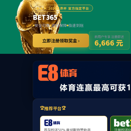
******