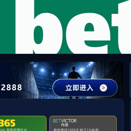
中国·必威(bw·西汉姆联)有限公司-Official websit
提示：访问地址无效，92/49/c294a234057/http:/279找不到对应的栏目
首页
关闭此页