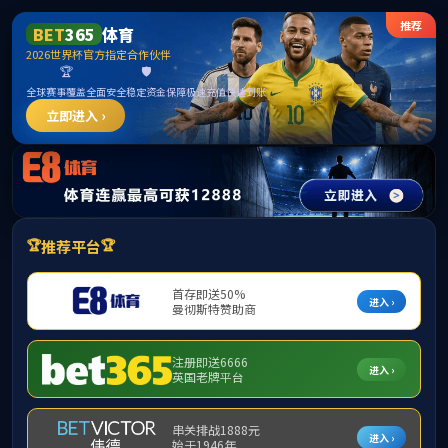
******
中国·必威(bw·西汉姆联)有限公司-Official
website
提示：访问地址无效，92/49/c294a234057/http:/296找不到对应的栏
目！
首页
关闭此页