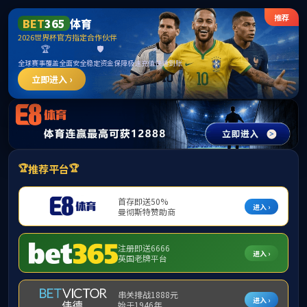
******
中国·必威(bw·西汉姆联)有限公司-Official
website
提示：访问地址无效，92/49/c294a234057/http:/314找不到对应的栏
目！
首页
关闭此页