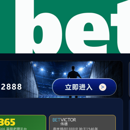
中国·必威(bw·西汉姆联)有限公司-Official websit
提示：访问地址无效，92/49/c294a234057/http:/yyjjx找不到对应的栏目
首页
关闭此页