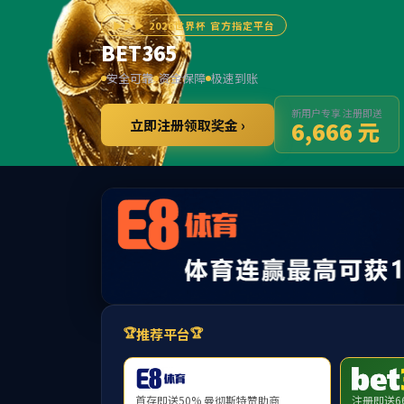
******